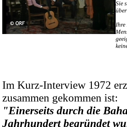
Sie 
über
Ihre
Mens
geei
kein
Im Kurz-Interview 1972 er
zusammen gekommen ist:
"Einerseits durch die Bahai
Jahrhundert begründet wur