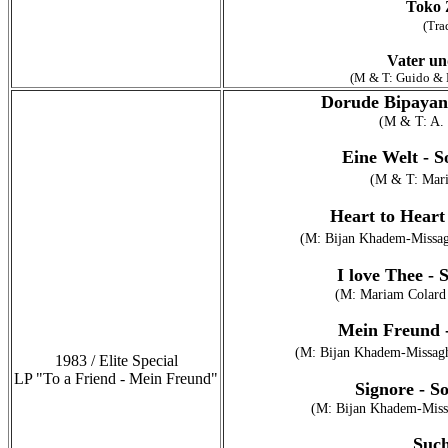
Toko 
(Tra
Vater u
(M & T: Guido & 
Dorude Bipayan 
(M & T: A.
Eine Welt - 
(M & T: Mari
Heart to Heart 
(M: Bijan Khadem-Missagh
I love Thee -
(M: Mariam Colard 
Mein Freund -
(M: Bijan Khadem-Missagh
1983 / Elite Special
LP "To a Friend - Mein Freund"
Signore - S
(M: Bijan Khadem-Missa
Suc