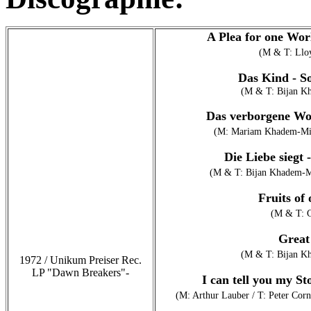
A Plea for one Wor
(M & T: Llo
Das Kind - S
(M & T: Bijan K
Das verborgene Wo
(M: Mariam Khadem-Miss
Die Liebe siegt
(M & T: Bijan Khadem-Mi
Fruits of
(M & T: G
Great
(M & T: Bijan K
1972 / Unikum Preiser Rec.
LP "Dawn Breakers"-
I can tell you my S
(M: Arthur Lauber / T: Peter Cor