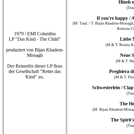
Hineh 
(Tra
If you're happy / 
(M: Trad. / T: Bijan Khadem-Missag
Roberta Ch
1979 / EMI Columbia
LP "Das Kind - The Child"
Liebe 
(M & T: Rosita &
produziert von Bijan Khadem-
Missagh
Neue 
(M & T: Ha
Der Reinerlös dieser LP floss
der Gesellschaft "Rettet das
Preghiera d
Kind" zu.
(M & T: Pin
Schwesterlein / Cla
(Tra
The He
(M: Bijan Khadem-Missag
The Spirit'
(Tra