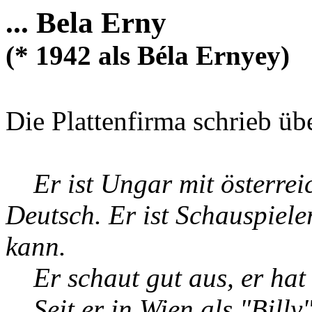
...
Bela Erny
(* 1942 als Béla Ernyey)
Die Plattenfirma schrieb übe
Er ist Ungar mit österrei
Deutsch. Er ist Schauspiele
kann.
Er schaut gut aus, er hat 
Seit er in Wien als "Billy