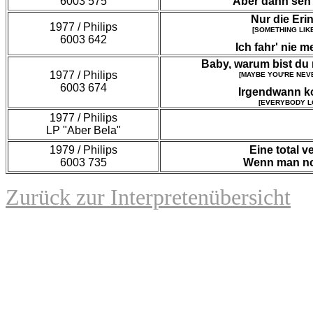
6003 575
Aber dann seh'
Nur die Eri
1977 / Philips
[SOMETHING LIK
6003 642
Ich fahr' nie 
Baby, warum bist du
1977 / Philips
[MAYBE YOU'RE NEV
6003 674
Irgendwann k
[EVERYBODY L
1977 / Philips
LP "Aber Bela"
1979 / Philips
Eine total v
6003 735
Wenn man no
Zurück zur Interpretenübersicht