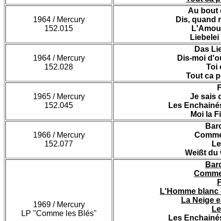
Au bout
1964 / Mercury
Dis, quand 
152.015
L'Amour
Liebelei
Das Lie
1964 / Mercury
Dis-moi d'ou
152.028
Toi 
Tout ca p
F
1965 / Mercury
Je sais 
152.045
Les Enchainé
Moi la Fi
Bar
1966 / Mercury
Comme 
152.077
Le
Weißt du 
Bar
Comme 
F
L'Homme blanc d
La Neige e
1969 / Mercury
Le
LP "Comme les Blés"
Les Enchainé