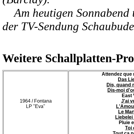
Am heutigen Sonnabend tri
der TV-Sendung Schaubude
Weitere Schallplatten-Pr
Attendez que 
Das Lie
Dis, quand 
Dis-moi d'ou
East 
1964 / Fontana
J'ai v
LP "Eva"
L'Amour
Le Mar
Liebelei
Pluie 
Toi 
Tout ca p