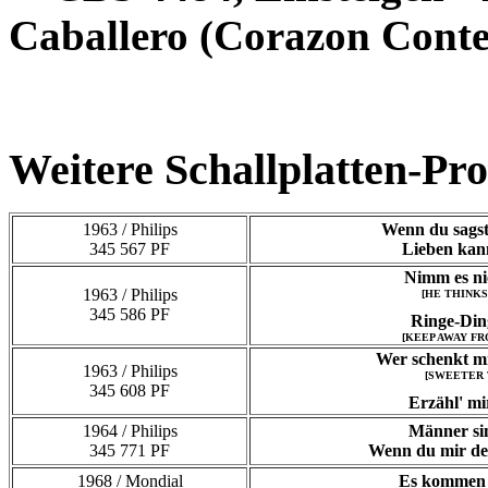
Caballero (Corazon Conte
Weitere Schallplatten-Pr
1963 / Philips
Wenn du sagst 
345 567 PF
Lieben kann
Nimm es ni
1963 / Philips
[HE THINKS
345 586 PF
Ringe-Din
[KEEP AWAY F
Wer schenkt mi
1963 / Philips
[SWEETER
345 608 PF
Erzähl' mi
1964 / Philips
Männer sin
345 771 PF
Wenn du mir dei
1968 / Mondial
Es kommen b