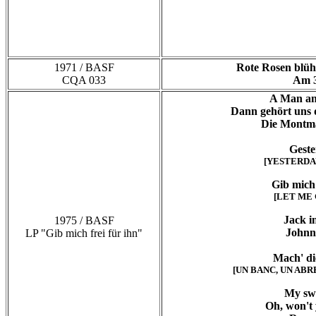
1971 / BASF
Rote Rosen blü
CQA 033
Am 3
A Man a
Dann gehört uns d
Die Montma
Geste
[YESTERDAY]
Gib mich 
[LET ME 
Jack i
1975 / BASF
Johnn
LP "Gib mich frei für ihn"
Mach' di
[UN BANC, UN ABRE,
My sw
Oh, won't 